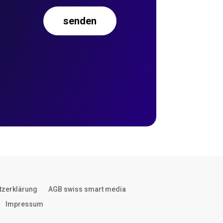
senden
tzerklärung
AGB swiss smart media
Impressum