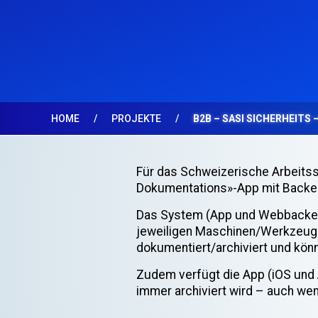
HOME
PROJEKTE
B2B – SASI SICHERHEITS 
Für das Schweizerische Arbeitssi
Dokumentations»-App mit Backend
Das System (App und Webbackend)
jeweiligen Maschinen/Werkzeugen
dokumentiert/archiviert und kön
Zudem verfügt die App (iOS und A
immer archiviert wird – auch we