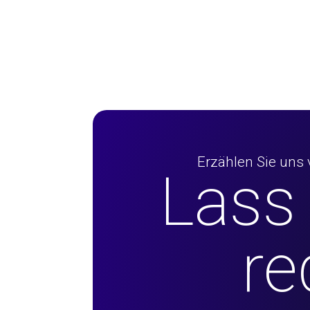
Erzählen Sie uns 
Lass
re