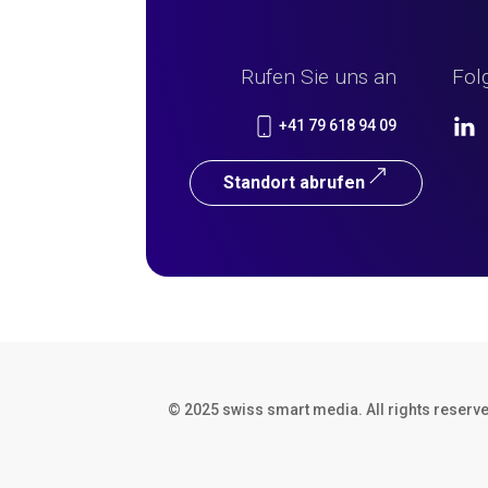
Rufen Sie uns an
Fol
+41 79 618 94 09
Standort abrufen
© 2025 swiss smart media. All rights reserv