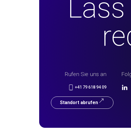
Lass
re
Rufen Sie uns an
Fol
+41 79 618 94 09
Standort abrufen