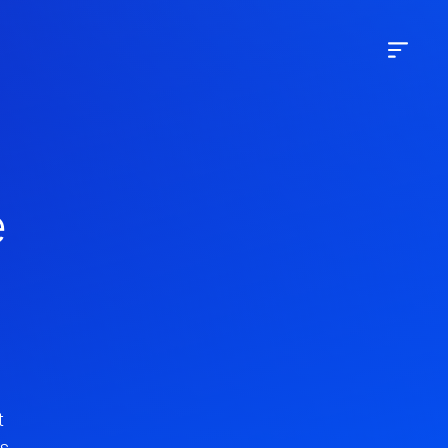
e
t
es