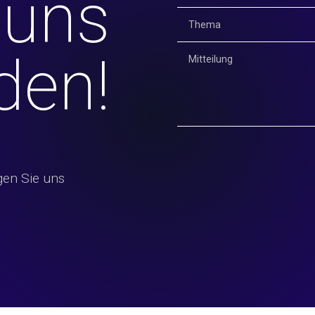
 uns
den!
gen Sie uns