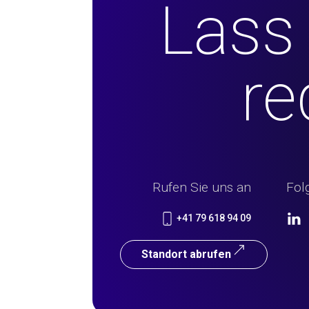
Lass
re
Rufen Sie uns an
Fol
+41 79 618 94 09
Standort abrufen